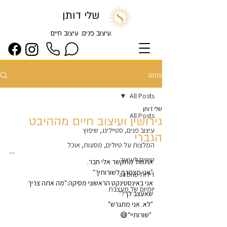
שלי דותן
.עיצוב פנים. עיצוב חיים
פוסט
All Posts
שלי דותן
All Posts
גירושין ועיצוב חיים מההיבט
עיצוב פנים, סטיילינג, שיפוץ
הגברי
המלצות על טיולים, מסעות, אוכל
....
טיפים לעיצוב
אתמול מתקשר אלי חבר.
"אני מצטרף לשורותיך"
דירות airbnb
אני באינסטינקט הראשוני מסיקה:"מה אתה צריך 
יומיום של מעצבת
שאעצב לך?"
"לא. אני מתגרש"
 "שורותיי"😅