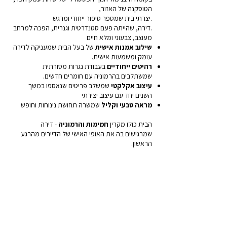
הטוסקנה של האזור,
.יצרתי בית שמספר סיפור ייחודי ומרגש
.דירה, שהייתה פעם סטנדרטית וגנרית, הפכה למרחב
מעוצב, צבעוני ומלא חיים
שילוב אמנות אישית
של בעל הבית שמעניקה לדירה
עומק ומשמעות אישית.
רהיטים ייחודיים
בעבודת נגרות מסורתית
שמשתלבים בהרמוניה עם חומרים חדשים.
עיצוב אקלקטי
שמשלב פריטים שנאספו במשך
השנים יחד עם עיצוב יצירתי
מראה טבעי וקליל
שמשרה תחושת נינוחות וחופש
הבית כולו מקרין
חמימות והרמוניה
- דירה
שמרגישים בה את האופי האישי של הדיירים מהרגע
הראשון.
זו דירה שהקסימה את בני הבית והאורחים כאחד,
גרמה לאיחוד משפחתי,
ומוכיחה שעיצוב נכון יכול להפוך כל חלל למשהו
מיוחד, אישי ויחודי.
שכונת ברנדס, חדרה