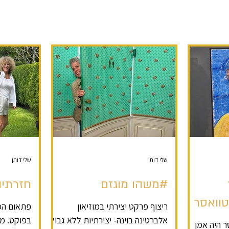
שלי דותן
שלי דותן
#משהו מוגזם
חזרתיו
טוואסר
ריצוף פרקט יצירתי במוזיאון
פתאום הכל
אלברטינה בוינה- יצירתיות ללא גבול
בפוקט. מש
ר היה אמן