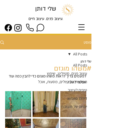
שלי דותן
.עיצוב פנים. עיצוב חיים
פוסט
All Posts
שלי דותן
All Posts
#משהו מוגזם
עיצוב פנים, סטיילינג, שיפוץ
לפעמים צריך לראות משהו מוגזם כדי להבין כמה עוד 
המלצות על טיולים, מסעות, אוכל
אפשר להעז...
טיפים לעיצוב
דירות airbnb
יומיום של מעצבת